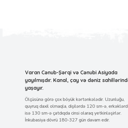
Varan Cənub-Şərqi və Cənubi Asiyada
yayılmışdır. Kanal, çay və dəniz sahillərin
yaşayır.
Ölçüsünə görə çox böyük kərtənkələdir. Uzunluğu,
quyruq daxil olmaqla, dişilərdə 120 sm-ə, erkəklər
isə 130 sm-ə çatdıqda cinsi olaraq yetkinləşirlər.
İnkubasiya dövrü 180-327 gün davam edir.