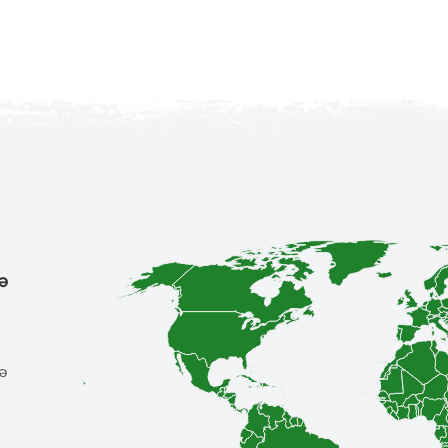
də
də