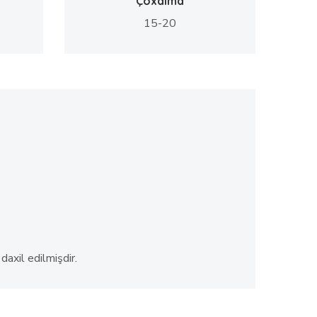
Çoxalma
15-20
axil edilmişdir.