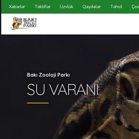
Xəbərlər
Təkliflər
Üzvlük
Qaydalar
Təhsil
Çox
Bakı Zooloji Parkı
SU VARANI