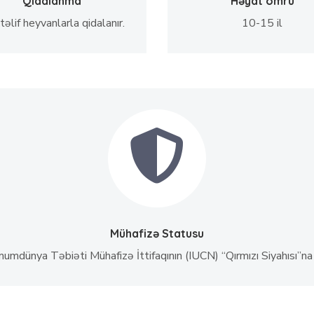
Qidalanma
Həyat ömrü
əlif heyvanlarla qidalanır.
10-15 il
Mühafizə Statusu
umdünya Təbiəti Mühafizə İttifaqının (IUCN) “Qırmızı Siyahısı”na d