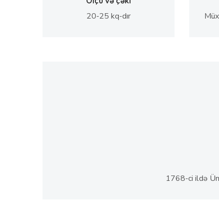
Ölçü və çəki
20-25 kq-dır
Müxt
1768-ci ildə Üm