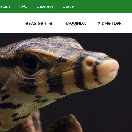
altma
FAQ
Qalereya
Əlaqə
ƏSAS SƏHIFƏ
HAQQINDA
XIDMƏTLƏR