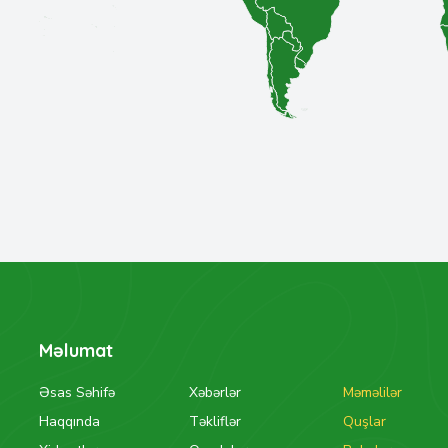
Məlumat
Əsas Səhifə
Xəbərlər
Məməlilər
Haqqında
Təkliflər
Quşlar