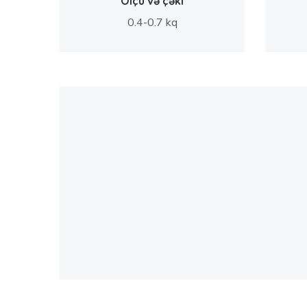
Ölçü və çəki
0.4-0.7 kq