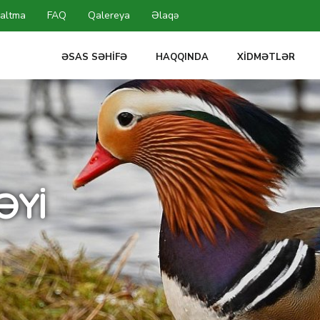
altma
FAQ
Qalereya
Əlaqə
ƏSAS SƏHIFƏ
HAQQINDA
XIDMƏTLƏR
ƏYI