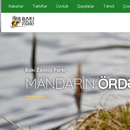
Xəbərlər
Təkliflər
Üzvlük
Qaydalar
Təhsil
Çox
Bakı Zooloji Parkı
MANDARIN
ÖRD