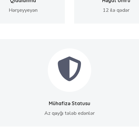
Qidalanma
Həyat ömrü
Hərşeyyeyən
12 ilə qədər
Mühafizə Statusu
Az qayğı tələb edənlər