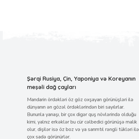
Şərqi Rusiya, Çin, Yaponiya və Koreyanın
meşəli dağ çayları
Mandarin ördəkləri öz göz oxşayan görünüşləri ilə
dünyanın ən gözəl ördəklərindən biri sayılırlar.
Bununla yanaşı, bir çox digər quş növlərində olduğu
kimi, yalnız erkəklər bu cür cəlbedici görünüşə malik
olur, dişilər isə öz boz və ya sarımtıl rəngli tükləri ilə
çox sadə görünürlər.