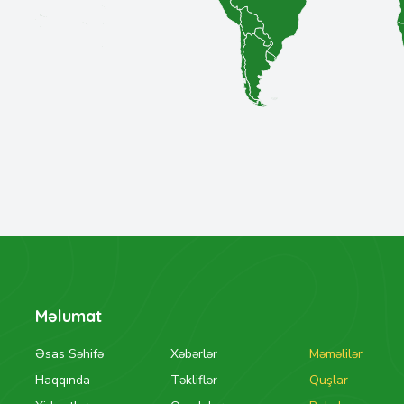
Məlumat
Əsas Səhifə
Xəbərlər
Məməlilər
Haqqında
Təkliflər
Quşlar