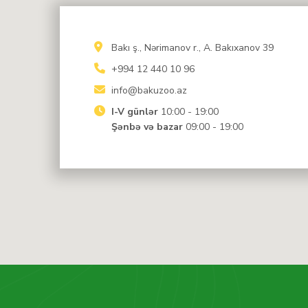
Bakı ş., Nərimanov r., A. Bakıxanov 39
+994 12 440 10 96
info@bakuzoo.az
I-V günlər
10:00 - 19:00
Şənbə və bazar
09:00 - 19:00